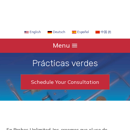
Español
中国 的
English
Deutsch
Menu
Prácticas verdes
Schedule Your Consultation
En Probes Unlimited, Inc. creemos que el uso de