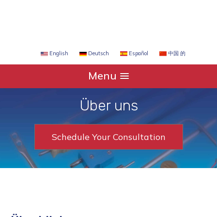
Español
中国 的
English
Deutsch
Menu
Über uns
Schedule Your Consultation